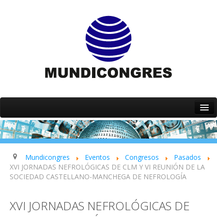
Inicio
Quiénes somos
Servicios
Mundicongres
Eventos
Congresos
Pasados
XVI JORNADAS NEFROLÓGICAS DE CLM Y VI REUNIÓN DE LA
Eventos
SOCIEDAD CASTELLANO-MANCHEGA DE NEFROLOGÍA
Contacto
XVI JORNADAS NEFROLÓGICAS DE