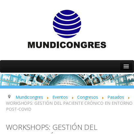
Inicio
Quiénes somos
Servicios
Mundicongres
Eventos
Congresos
Pasados
WORKSHOPS: GESTIÓN DEL PACIENTE CRÓNICO EN ENTORNO
Eventos
POST-COVID
Contacto
WORKSHOPS: GESTIÓN DEL