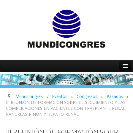
Inicio
Quiénes somos
Servicios
Mundicongres
Eventos
Congresos
Pasados
III REUNIÓN DE FORMACIÓN SOBRE EL SEGUIMIENTO Y LAS
Eventos
COMPLICACIONES EN PACIENTES CON TRASPLANTE RENAL,
PÁNCREAS-RIÑÓN Y HEPATO-RENAL
Contacto
III REUNIÓN DE FORMACIÓN SOBRE