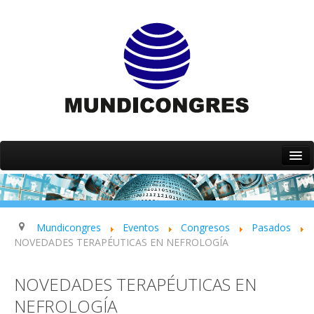
Inicio
Quiénes somos
Servicios
Mundicongres
Eventos
Congresos
Pasados
NOVEDADES TERAPÉUTICAS EN NEFROLOGÍA
Eventos
Contacto
NOVEDADES TERAPÉUTICAS EN
NEFROLOGÍA