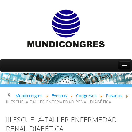
Inicio
Quiénes somos
Servicios
Mundicongres
Eventos
Congresos
Pasados
III ESCUELA-TALLER ENFERMEDAD RENAL DIABÉTICA
Eventos
Contacto
III ESCUELA-TALLER ENFERMEDAD
RENAL DIABÉTICA