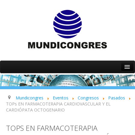
Inicio
Quiénes somos
Servicios
Mundicongres
Eventos
Congresos
Pasados
TOPs EN FARMACOTERAPIA CARDIOVASCULAR Y EL
Eventos
CARDIÓPATA OCTOGENARIO
Contacto
TOPS EN FARMACOTERAPIA