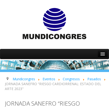
Inicio
Quiénes somos
Servicios
Mundicongres
Eventos
Congresos
Pasados
JORNADA SANEFRO “RIESGO CARDIORRENAL: ESTADO DEL
Eventos
ARTE 2023"
Contacto
JORNADA SANEFRO “RIESGO