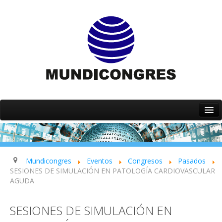
Inicio
Quiénes somos
Servicios
Mundicongres
Eventos
Congresos
Pasados
SESIONES DE SIMULACIÓN EN PATOLOGÍA CARDIOVASCULAR
Eventos
AGUDA
Contacto
SESIONES DE SIMULACIÓN EN