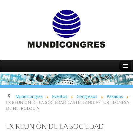
Inicio
Quiénes somos
Servicios
Mundicongres
Eventos
Congresos
Pasados
LX REUNIÓN DE LA SOCIEDAD CASTELLANO-ASTUR-LEONESA
Eventos
DE NEFROLOGÍA
Contacto
LX REUNIÓN DE LA SOCIEDAD