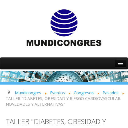
Inicio
Quiénes somos
Servicios
Mundicongres
Eventos
Congresos
Pasados
TALLER "DIABETES, OBESIDAD Y RIESGO CARDIOVASCULAR.
Eventos
NOVEDADES Y ALTERNATIVAS"
Contacto
TALLER "DIABETES, OBESIDAD Y